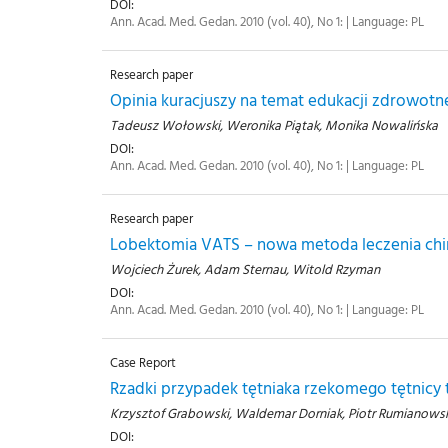
DOI:
Ann. Acad. Med. Gedan. 2010 (vol. 40), No 1: | Language: PL
Research paper
Opinia kuracjuszy na temat edukacji zdrowot
Tadeusz Wołowski, Weronika Piątak, Monika Nowalińska
DOI:
Ann. Acad. Med. Gedan. 2010 (vol. 40), No 1: | Language: PL
Research paper
Lobektomia VATS – nowa metoda leczenia chi
Wojciech Żurek, Adam Sternau, Witold Rzyman
DOI:
Ann. Acad. Med. Gedan. 2010 (vol. 40), No 1: | Language: PL
Case Report
Rzadki przypadek tętniaka rzekomego tętnicy
Krzysztof Grabowski, Waldemar Dorniak, Piotr Rumianowski,
DOI: