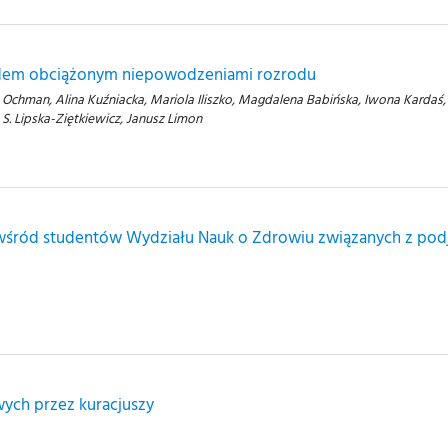
iadem obciążonym niepowodzeniami rozrodu
 Ochman, Alina Kuźniacka, Mariola Iliszko, Magdalena Babińska, Iwona Karda
S. Lipska-Ziętkiewicz, Janusz Limon
wśród studentów Wydziału Nauk o Zdrowiu związanych z pod
wych przez kuracjuszy