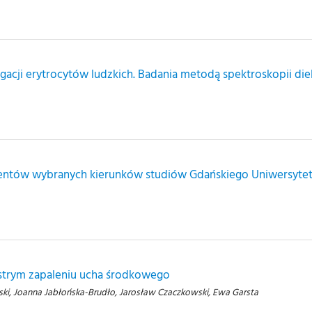
acji erytrocytów ludzkich. Badania metodą spektroskopii die
udentów wybranych kierunków studiów Gdańskiego Uniwersyt
strym zapaleniu ucha środkowego
ki, Joanna Jabłońska-Brudło, Jarosław Czaczkowski, Ewa Garsta