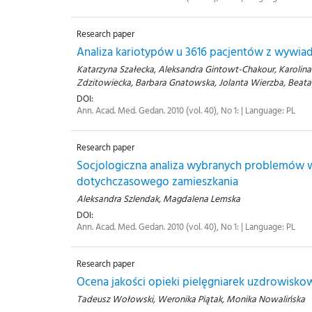
Research paper
Analiza kariotypów u 3616 pacjentów z wyw
Katarzyna Szałecka, Aleksandra Gintowt-Chakour, Karolina
Zdzitowiecka, Barbara Gnatowska, Jolanta Wierzba, Beata 
DOI:
Ann. Acad. Med. Gedan. 2010 (vol. 40), No 1: | Language: PL
Research paper
Socjologiczna analiza wybranych problemów 
dotychczasowego zamieszkania
Aleksandra Szlendak, Magdalena Lemska
DOI:
Ann. Acad. Med. Gedan. 2010 (vol. 40), No 1: | Language: PL
Research paper
Ocena jakości opieki pielęgniarek uzdrowisko
Tadeusz Wołowski, Weronika Piątak, Monika Nowalińska