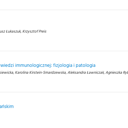
sz Łukaszuk, Krzysztof Preis
edzi immunologicznej: fizjologia i patologia
siewicka, Karolina Kirstein-Smardzewska, Aleksandra Ławniczak, Agnieszka Ryb
dańskim