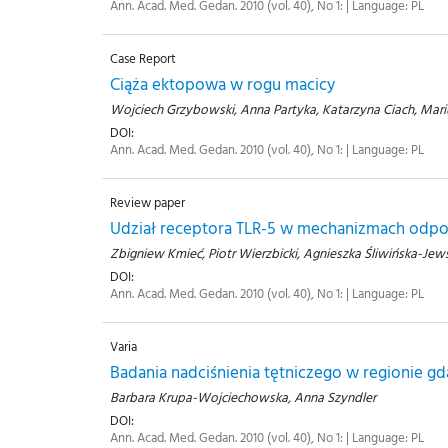
Ann. Acad. Med. Gedan. 2010 (vol. 40), No 1: | Language: PL
Case Report
Ciąża ektopowa w rogu macicy
Wojciech Grzybowski, Anna Partyka, Katarzyna Ciach, Mariu
DOI:
Ann. Acad. Med. Gedan. 2010 (vol. 40), No 1: | Language: PL
Review paper
Udział receptora TLR-5 w mechanizmach odpowi
Zbigniew Kmieć, Piotr Wierzbicki, Agnieszka Śliwińska-Jew
DOI:
Ann. Acad. Med. Gedan. 2010 (vol. 40), No 1: | Language: PL
Varia
Badania nadciśnienia tętniczego w regionie g
Barbara Krupa-Wojciechowska, Anna Szyndler
DOI:
Ann. Acad. Med. Gedan. 2010 (vol. 40), No 1: | Language: PL