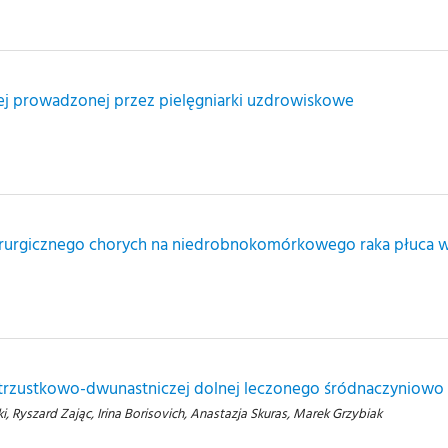
nej prowadzonej przez pielęgniarki uzdrowiskowe
rurgicznego chorych na niedrobnokomórkowego raka płuca w 
 trzustkowo-dwunastniczej dolnej leczonego śródnaczyniowo i
 Ryszard Zając, Irina Borisovich, Anastazja Skuras, Marek Grzybiak