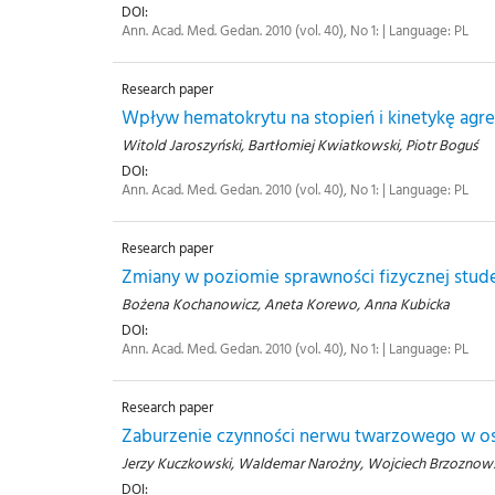
DOI:
Ann. Acad. Med. Gedan. 2010 (vol. 40), No 1: | Language: PL
Research paper
Wpływ hematokrytu na stopień i kinetykę agreg
Witold Jaroszyński, Bartłomiej Kwiatkowski, Piotr Boguś
DOI:
Ann. Acad. Med. Gedan. 2010 (vol. 40), No 1: | Language: PL
Research paper
Zmiany w poziomie sprawności fizycznej st
Bożena Kochanowicz, Aneta Korewo, Anna Kubicka
DOI:
Ann. Acad. Med. Gedan. 2010 (vol. 40), No 1: | Language: PL
Research paper
Zaburzenie czynności nerwu twarzowego w o
Jerzy Kuczkowski, Waldemar Narożny, Wojciech Brzoznows
DOI: